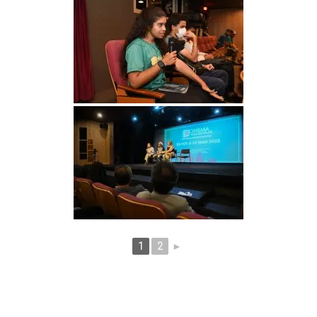
1
2
►