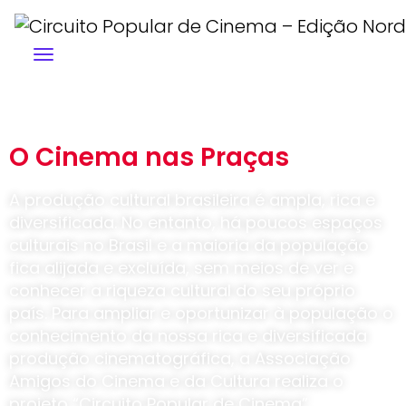
O Cinema nas Praças
A produção cultural brasileira é ampla, rica e
diversificada. No entanto, há poucos espaços
culturais no Brasil e a maioria da população
fica alijada e excluída, sem meios de ver e
conhecer a riqueza cultural do seu próprio
país. Para ampliar e oportunizar à população o
conhecimento da nossa rica e diversificada
produção cinematográfica, a Associação
Amigos do Cinema e da Cultura realiza o
projeto “Circuito Popular de Cinema”.