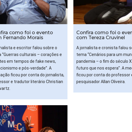
fira como foi o evento
Confira como foi o eve
 Fernando Morais
com Tereza Cruvinel
nalista e escritor falou sobre o
A jornalista e cronista falou 
 “Guerras culturais – corações e
tema “Cenários para um mun
es em tempos de fake news,
pandemia – o fim do século X
cionismo e pós-verdade”. A
futuro que nos espera”. A m
ação ficou por conta do jornalista,
ficou por conta do professor 
ssor e tradutor literário Christian
pesquisador Allan Oliveira.
artz.