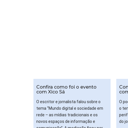
Confira como foi o evento
Con
com Xico Sá
com
O escritor e jornalista falou sobre o
O po
tema “Mundo digital e sociedade em
o te
rede – as mídias tradicionais e os
peri
novos espaços de informação e
do jo