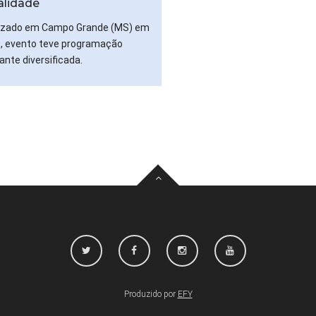
alidade
izado em Campo Grande (MS) em
, evento teve programação
ante diversificada.
Produzido por
EFY