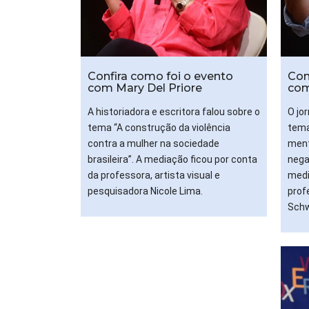
Confira como foi o evento
Con
com Mary Del Priore
com
A historiadora e escritora falou sobre o
O jor
tema “A construção da violência
tema
contra a mulher na sociedade
ment
brasileira”. A mediação ficou por conta
nega
da professora, artista visual e
medi
pesquisadora Nicole Lima.
profe
Schw