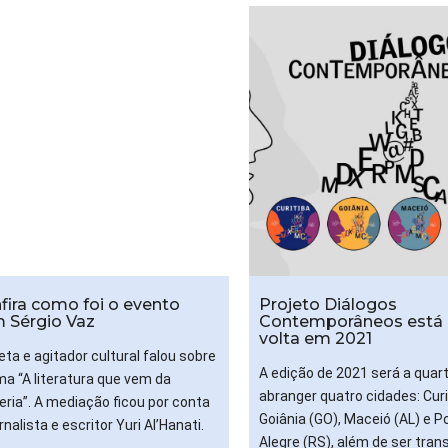
fira como foi o evento
Projeto Diálogos
 Sérgio Vaz
Contemporâneos está
volta em 2021
eta e agitador cultural falou sobre
A edição de 2021 será a quart
ma “A literatura que vem da
abranger quatro cidades: Curi
feria”. A mediação ficou por conta
Goiânia (GO), Maceió (AL) e P
rnalista e escritor Yuri Al’Hanati.
Alegre (RS), além de ser tran