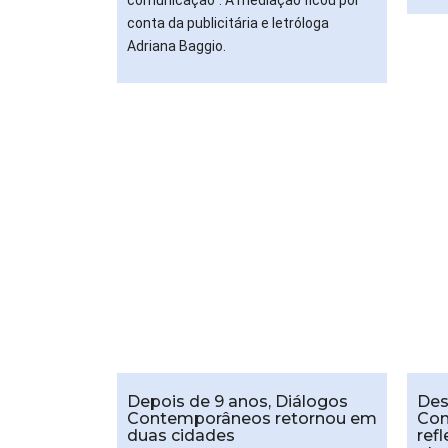
comunicação”. A mediação ficou por
conta da publicitária e letróloga
Adriana Baggio.
Depois de 9 anos, Diálogos
Des
Contemporâneos retornou em
Con
duas cidades
ref