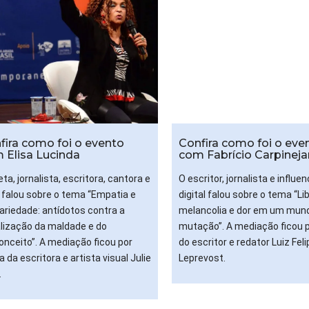
fira como foi o evento
Confira como foi o eve
 Elisa Lucinda
com Fabrício Carpineja
ta, jornalista, escritora, cantora e
O escritor, jornalista e influe
z falou sobre o tema “Empatia e
digital falou sobre o tema “Li
dariedade: antídotos contra a
melancolia e dor em um mun
lização da maldade e do
mutação”. A mediação ficou 
onceito”. A mediação ficou por
do escritor e redator Luiz Feli
 da escritora e artista visual Julie
Leprevost.
.