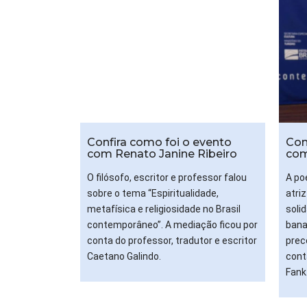
Confira como foi o evento
Con
com Renato Janine Ribeiro
com
O filósofo, escritor e professor falou
A poe
sobre o tema “Espiritualidade,
atri
metafísica e religiosidade no Brasil
soli
contemporâneo”. A mediação ficou por
bana
conta do professor, tradutor e escritor
prec
Caetano Galindo.
conta
Fank