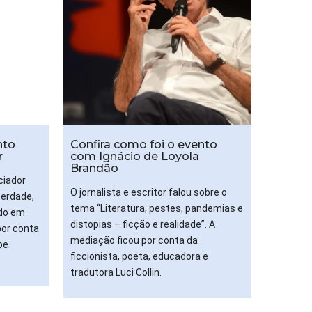
nto
Confira como foi o evento
r
com Ignácio de Loyola
Brandão
nciador
O jornalista e escritor falou sobre o
berdade,
tema “Literatura, pestes, pandemias e
do em
distopias – ficção e realidade”. A
por conta
mediação ficou por conta da
pe
ficcionista, poeta, educadora e
tradutora Luci Collin.