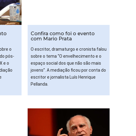
nto
Confira como foi o evento
com Mario Prata
sobre o
O escritor, dramaturgo e cronista falou
do pós-
sobre o tema “O envelhecimento e o
X e o
espaço social dos que não são mais
ediação
jovens”. A mediação ficou por conta do
e
escritor e jornalista Luís Henrique
Pellanda.