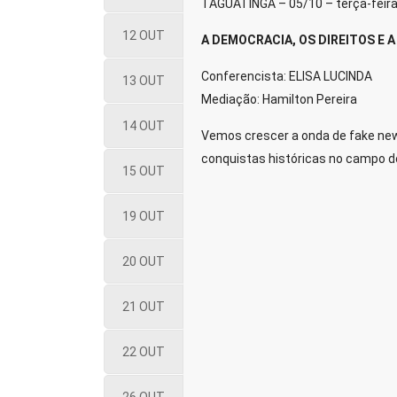
TAGUATINGA – 05/10 – terça-feir
12 OUT
A DEMOCRACIA, OS DIREITOS E 
Conferencista: ELISA LUCINDA
13 OUT
Mediação: Hamilton Pereira
14 OUT
Vemos crescer a onda de fake news
conquistas históricas no campo dos
15 OUT
19 OUT
20 OUT
21 OUT
22 OUT