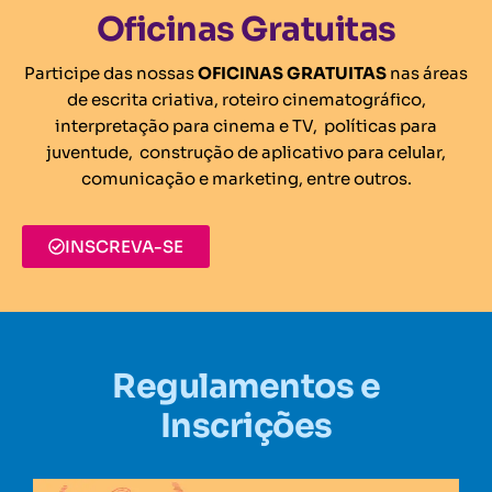
Oficinas Gratuitas
Participe das nossas
OFICINAS GRATUITAS
nas áreas
de escrita criativa, roteiro cinematográfico,
interpretação para cinema e TV, políticas para
juventude, construção de aplicativo para celular,
comunicação e marketing, entre outros.
INSCREVA-SE
Regulamentos e
Inscrições