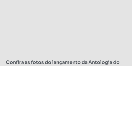
Confira as fotos do lançamento da Antologia do
FestJuv na UFMS
28/01/2025
Leia mais »