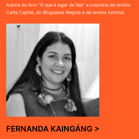
Autora do livro “O que é lugar de fala” e colunista da revista
Carta Capital, do Blogueiras Negras e da revista Azmina.
FERNANDA KAINGÁNG >