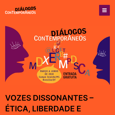
Ir
para
Main
o
conteúdo
Men
VOZES DISSONANTES –
ÉTICA, LIBERDADE E