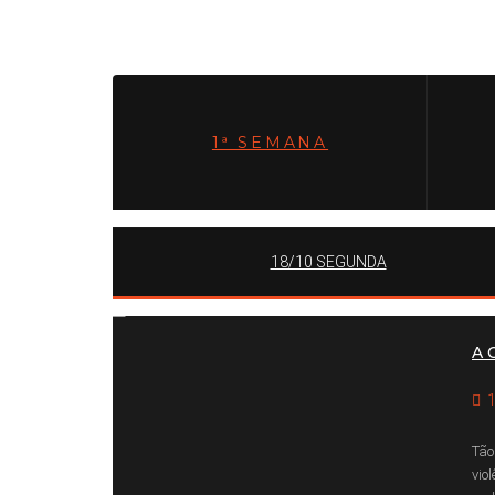
1ª SEMANA
18/10 SEGUNDA
MARY DEL PRIORE
A 
1
Tão
vio