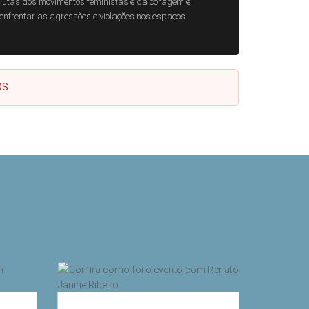
s lutas dos movimentos feministas e da coragem e
enfrentar as agressões e violações nos espaços
OS