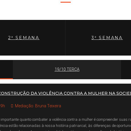
2ª SEMANA
3ª SEMANA
19/10 TERÇA
CONSTRUÇÃO DA VIOLÊNCIA CONTRA A MULHER NA SOCIE
9h
Mediação: Bruna Teixeira
 importante quanto combater a violência contra a mulher é compreender suas raí
lência estão relacionadas à nossa história patriarcal, às diferenças de oportu