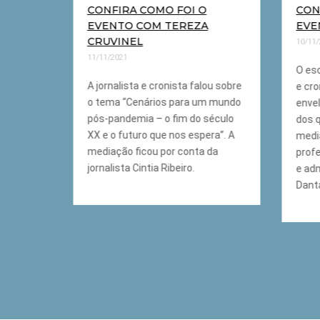
CONFIRA COMO FOI O
CON
NDO
EVENTO COM TEREZA
EVE
CRUVINEL
10/11
11/11/2021
O esc
ou sobre
A jornalista e cronista falou sobre
e cro
–
o tema “Cenários para um mundo
enve
empos
pós-pandemia – o fim do século
dos q
mo e
XX e o futuro que nos espera”. A
medi
ficou
mediação ficou por conta da
prof
exsandra
jornalista Cintia Ribeiro.
e ad
Dant