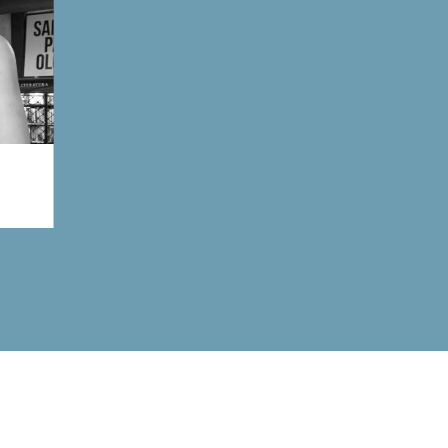
ação
ito