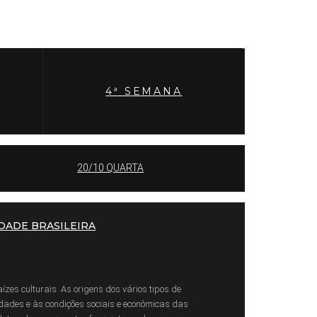
4ª SEMANA
20/10 QUARTA
DADE BRASILEIRA
zes culturais. As origens dos vários tipos de
nidades e às condições sociais e econômicas das