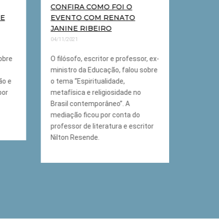
CONFIRA COMO FOI O
CONFI
DE
EVENTO COM RENATO
EVENT
JANINE RIBEIRO
03/11/202
04/11/2021
O poeta 
sobre
O filósofo, escritor e professor, ex-
sobre o 
ministro da Educação, falou sobre
vem da 
ão e
o tema “Espiritualidade,
ficou po
por
metafísica e religiosidade no
professo
Brasil contemporâneo”. A
Pirralho.
mediação ficou por conta do
professor de literatura e escritor
Nilton Resende.