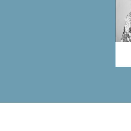
ant
da