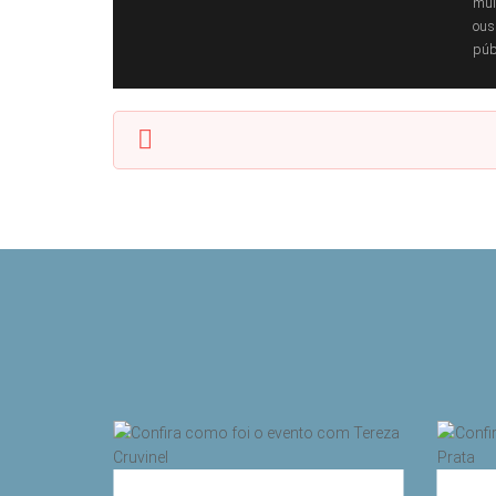
mul
ous
púb