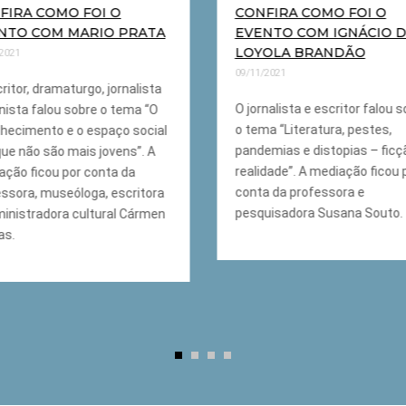
FIRA COMO FOI O
CONFIRA COMO FOI O
NTO COM MARIO PRATA
EVENTO COM IGNÁCIO 
LOYOLA BRANDÃO
/2021
09/11/2021
ritor, dramaturgo, jornalista
O jornalista e escritor falou 
nista falou sobre o tema “O
o tema “Literatura, pestes,
lhecimento e o espaço social
pandemias e distopias – ficç
ue não são mais jovens”. A
realidade”. A mediação ficou 
ação ficou por conta da
conta da professora e
essora, museóloga, escritora
pesquisadora Susana Souto.
ministradora cultural Cármen
as.