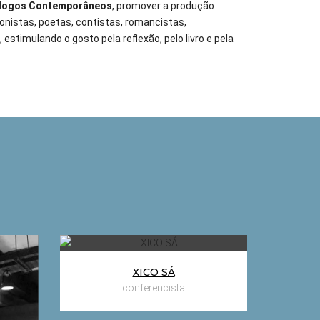
logos Contemporâneos
, promover a produção
ronistas, poetas, contistas, romancistas,
stimulando o gosto pela reflexão, pelo livro e pela
Mundo digital e sociedade
Mund
em rede – as mídias tradicionais
em rede
XICO SÁ
e os novos espaços de
e 
conferencista
informação e comunicação
info
: