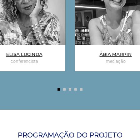
ídotos contra a banalização
antídotos contra a banaliz
 maldade e do preconceito
da maldade e do preconce
ELISA LUCINDA
ÁBIA MARPIN
conferencista
mediação
PROGRAMAÇÃO DO PROJETO