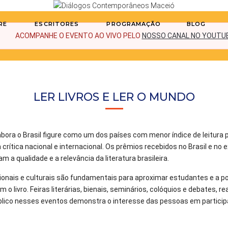
RE
ESCRITORES
PROGRAMAÇÃO
BLOG
ACOMPANHE O EVENTO AO VIVO PELO
NOSSO CANAL NO YOUTU
LER LIVROS E LER O MUNDO
. Embora o Brasil figure como um dos países com menor índice de leitura
rítica nacional e internacional. Os prêmios recebidos no Brasil e no e
a qualidade e a relevância da literatura brasileira.
ionais e culturais são fundamentais para aproximar estudantes e a po
 o livro. Feiras literárias, bienais, seminários, colóquios e debates, 
blico nesses eventos demonstra o interesse das pessoas em participa