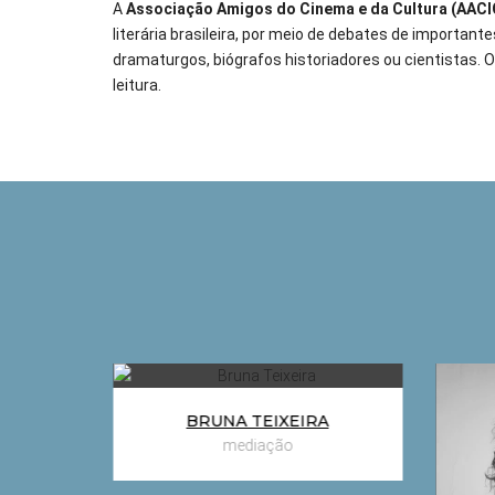
A
Associação Amigos do Cinema e da Cultura (AACI
literária brasileira, por meio de debates de important
dramaturgos, biógrafos historiadores ou cientistas. O
leitura.
ncia
A construção da violência
a
contra a mulher na
RE
BRUNA TEIXEIRA
ra
sociedade brasileira
mediação